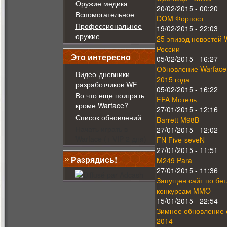
Оружие медика
20/02/2015 - 00:20
Вспомогательное
DOM Форпост
Профессиональное
19/02/2015 - 22:03
оружие
25 эпизод новостей 
России
Это интересно
05/02/2015 - 16:27
Обновление Warface
Видео-дневники
2015 года
разработчиков WF
05/02/2015 - 16:22
Во что еще поиграть
FFA Мотель
кроме Warface?
27/01/2015 - 12:16
Список обновлений
Barrett M98B
Начать играть в
27/01/2015 - 12:02
Warface (+ VIP 2 дня)
FN Five-seveN
27/01/2015 - 11:51
Разрядись!
M249 Para
27/01/2015 - 11:36
Запущен сайт по бет
конкурсам MMO
15/01/2015 - 22:54
Зимнее обновление 
2014