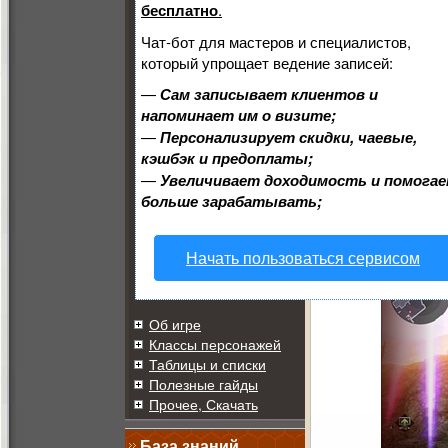
бесплатно
.
Чат-бот для мастеров и специалистов,
который упрощает ведение записей:
—
Сам записывает клиентов и
напоминает им о визите;
—
Персонализирует скидки, чаевые,
кэшбэк и предоплаты;
Если установка ми
—
Увеличивает доходимость и помога
могут все бойцы Wa
больше зарабатывать;
числе осколочные 
помощью выстрела 
Начать пользоваться сервисом
Об игре
Классы персонажей
Таблицы и списки
Полезные гайды
Прочее, Скачать
База знаний