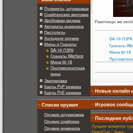
Пулеметы, штурмовые
Снайперские винтовки
Дробовики медика
Ракетницы же необ
Автоматы инженера
Пистолеты
Холодное оружие
SA-16 ПЗРК
Мины и Гранаты
Гранаты Wa
SA-16 ПЗРК
Мина М-18
Гранаты Warface
Противопех
Мина М-18
Противопехотная
мина
Экипировка
Карты PvP режима
Новые онлайн 
Карты PvE режима
Игровое сообщ
Списки оружия
Оружие штурмовика
Последние пуб
Оружие снайпера
Лучшие моменты тур
Оружие инженера
OpenCup - Зима