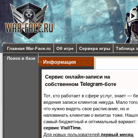
Главная War-Face.ru
Об игре
Сервера игры
Таблица 
Поиск в базе
Информация
Мины и
Сервис онлайн-записи на
собственном Telegram-боте
Данный раздел пре
производит "Boom!"
Тот, кто работает в сфере услуг, знает — б
противопехотные м
ведения записи клиентов никуда. Мало того
прелести онлайн ш
что нужно видеть свое расписание, но и
напоминать клиентам о визитах тоже. Нашл
самый бюджетный и оптимальный вариант:
сервис VisitTime.
Для новых пользователей
первый месяц