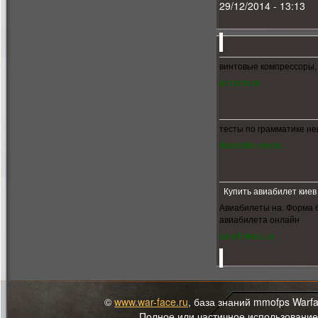
29/12/2014 - 13:13
винтовые компрессоры,
arstools.ru
тесты по грамматике не
deutschkurse.ru
Купить авиабилет киев
Авиабилеты на. Форма 
авиабилета онлайн
avia.tickets.ua
©
www.war-face.ru
, база знаний mmofps Warf
Полное или частичное использование 