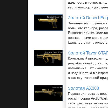
дальность и точность пу
вести комфортную стрел
Золотой Desert Eag
Знаменитый полуавтомат
большого калибра, раз
Research в США. Золота
повышенными характери
(дальность на 1, емкость
Золотой Tavor CTA
Компактный пистолет-пу
разработанный для отря
назначения. Отличается
и надежностью в экстре
а также уникальной при
Золотая AX308
Первая винтовка из нов
оружия серии Arctic Warf
себе лучшие качества п
надежность, износостойк