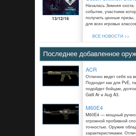
Началась Зимняя охота.
событие, участники кото
получить ценные призы,
13/12/16
для всех игровых классо
ВСЕ НОВОСТИ >>
Последнее добавленное оруж
ACR
Отлично ведет себя на в
Подходит как для PvE, та
подойдет бойцам, долго
Galil Ar и Аug A3.
M60E4
M60E4 — мощный ручной
огромной пробивной спо
точностью. Оружие обла
характеристиками. Отли