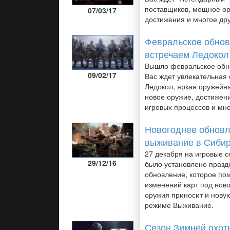
поставщиков, мощное ор
07/03/17
достижения и многое дру
Февральское обнов
встречаем Ледокол
Вышло февральское обн
09/02/17
Вас ждет увлекательная
Ледокол, яркая оружейн
новое оружие, достижен
игровых процессов и мно
Новогоднее обновл
выживание в Сибир
27 декабря на игровые с
29/12/16
было установлено празд
обновление, которое по
изменений карт под ново
оружия приносит и новую
режиме Выживание.
Сезон Зимней охот