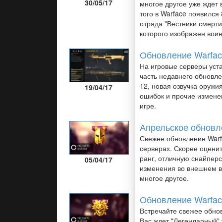
30/05/17
многое другое уже ждет 
того в Warface появился 
отряда "Вестники смерти"
которого изображен вои
Обновление Warfac
На игровые серверы уст
часть недавнего обновле
12, новая озвучка оружи
19/04/17
ошибок и прочие изменен
игре.
Апрельское обновл
Свежее обновление Warf
серверах. Скорее оцени
ранг, отличную снайперс
05/04/17
изменения во внешнем в
многое другое.
Обновление Warfac
Встречайте свежее обно
Вас ждет "Легендарный"