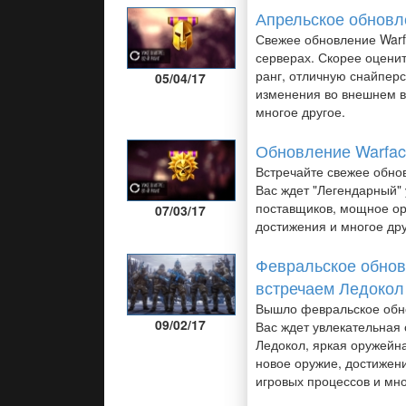
Апрельское обновл
Свежее обновление Warf
серверах. Скорее оцени
ранг, отличную снайперс
05/04/17
изменения во внешнем в
многое другое.
Обновление Warfac
Встречайте свежее обно
Вас ждет "Легендарный"
поставщиков, мощное ор
07/03/17
достижения и многое дру
Февральское обнов
встречаем Ледокол
Вышло февральское обн
09/02/17
Вас ждет увлекательная
Ледокол, яркая оружейн
новое оружие, достижен
игровых процессов и мно