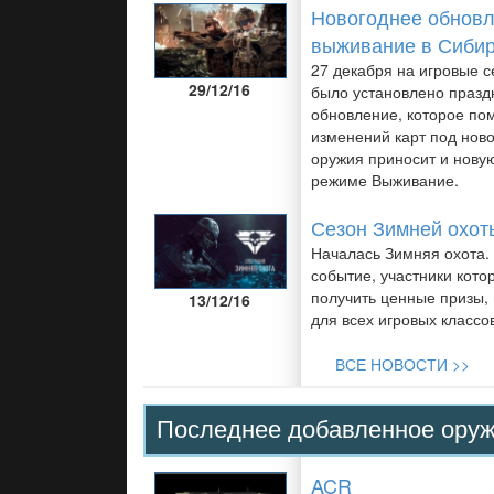
Новогоднее обновл
выживание в Сибир
27 декабря на игровые с
29/12/16
было установлено празд
обновление, которое по
изменений карт под ново
оружия приносит и новую
режиме Выживание.
Сезон Зимней охот
Началась Зимняя охота.
событие, участники кото
получить ценные призы,
13/12/16
для всех игровых классо
ВСЕ НОВОСТИ >>
Последнее добавленное оруж
ACR