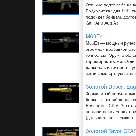
Отлично ведет себя на в
Подходит как для PvE, та
подойдет бойцам, долго
Galil Ar и Аug A3.
M60E4
M60E4 — мощный ручной
огромной пробивной спо
точностью. Оружие обла
характеристиками. Отли
дальность и точность пу
вести комфортную стрел
Золотой Desert Eag
Знаменитый полуавтомат
большого калибра, раз
Research в США. Золота
повышенными характери
(дальность на 1, емкость
Золотой Tavor CTA