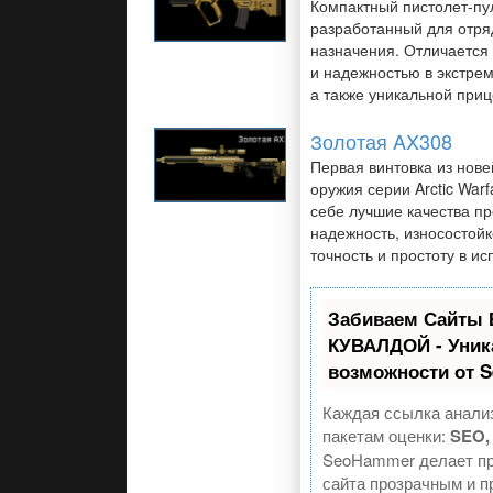
Компактный пистолет-пу
разработанный для отря
назначения. Отличается
и надежностью в экстре
а также уникальной при
Золотая AX308
Первая винтовка из нов
оружия серии Arctic Warf
себе лучшие качества п
надежность, износостойк
точность и простоту в ис
Забиваем Сайты 
КУВАЛДОЙ - Уни
возможности от 
Каждая ссылка анализ
пакетам оценки:
SEO,
SeoHammer делает п
сайта прозрачным и 