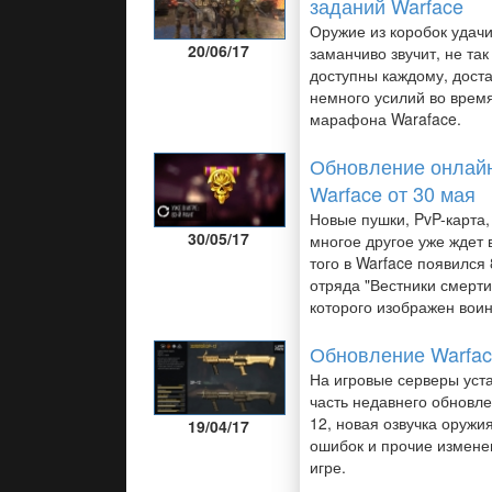
заданий Warface
Оружие из коробок удачи
20/06/17
заманчиво звучит, не та
доступны каждому, дост
немного усилий во врем
марафона Waraface.
Обновление онлай
Warface от 30 мая
Новые пушки, PvP-карта,
30/05/17
многое другое уже ждет 
того в Warface появился 
отряда "Вестники смерти"
которого изображен вои
Обновление Warfac
На игровые серверы уст
часть недавнего обновле
12, новая озвучка оружи
19/04/17
ошибок и прочие изменен
игре.