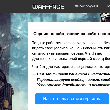
Список оружия
Но
Перейти
к
Сервис онлайн-записи на собственно
основному
содержанию
Тот, кто работает в сфере услуг, знает — бе
видеть свое расписание, но и напоминать к
оптимальный вариант:
сервис VisitTime.
Для новых пользователей
первый месяц бе
Чат-бот для мастеров и специалистов, котор
—
Сам записывает клиентов и напоминае
—
Персонализирует скидки, чаевые, кэш
—
Увеличивает доходимость и помогае
Начать пользоваться сервисом