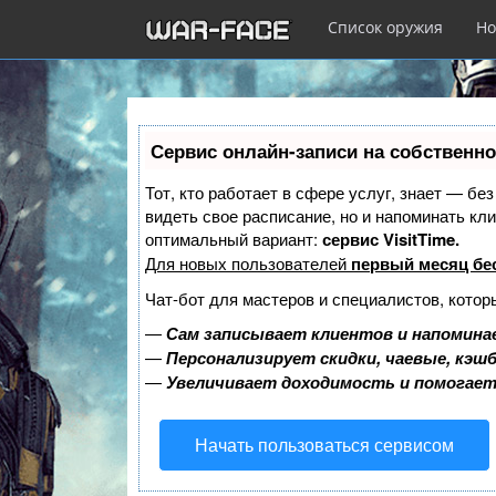
Список оружия
Но
Перейти
к
Сервис онлайн-записи на собственно
основному
содержанию
Тот, кто работает в сфере услуг, знает — бе
видеть свое расписание, но и напоминать к
оптимальный вариант:
сервис VisitTime.
Для новых пользователей
первый месяц бе
Чат-бот для мастеров и специалистов, котор
—
Сам записывает клиентов и напоминае
—
Персонализирует скидки, чаевые, кэш
—
Увеличивает доходимость и помогае
Начать пользоваться сервисом