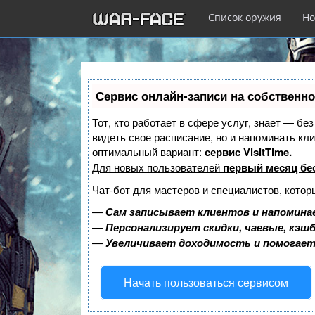
Список оружия
Но
Перейти
к
Сервис онлайн-записи на собственно
основному
содержанию
Тот, кто работает в сфере услуг, знает — бе
видеть свое расписание, но и напоминать к
оптимальный вариант:
сервис VisitTime.
Для новых пользователей
первый месяц бе
Чат-бот для мастеров и специалистов, котор
—
Сам записывает клиентов и напоминае
—
Персонализирует скидки, чаевые, кэш
—
Увеличивает доходимость и помогае
Начать пользоваться сервисом