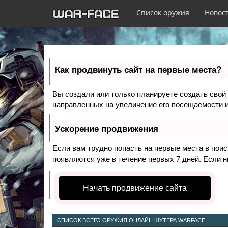
Список оружия
Новос
Перейти
к
Как продвинуть сайт на первые места?
основному
содержанию
Вы создали или только планируете создать свой 
направленных на увеличение его посещаемости и
Ускорение продвижения
Если вам трудно попасть на первые места в пои
появляются уже в течение первых 7 дней. Если ни
Начать продвижение сайта
СПИСОК ВСЕГО ОРУЖИЯ ОНЛАЙН ШУТЕРА WARFACE