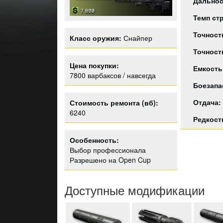
Дальнос
Темп ст
Точност
Класс оружия:
Снайпер
Точност
Цена покупки:
Емкость
7800 варбаксов / навсегда
Боезапа
Отдача:
Стоимость ремонта (вб):
6240
Редкост
Особенность:
Выбор профессионала
Разрешено на Open Cup
Доступные модификации