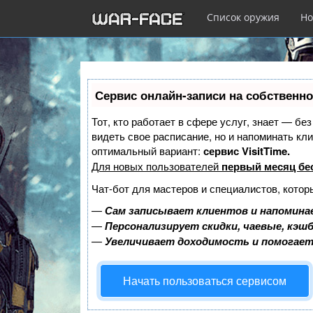
Список оружия
Но
Перейти
к
Сервис онлайн-записи на собственно
основному
содержанию
Тот, кто работает в сфере услуг, знает — бе
видеть свое расписание, но и напоминать к
оптимальный вариант:
сервис VisitTime.
Для новых пользователей
первый месяц бе
Чат-бот для мастеров и специалистов, котор
—
Сам записывает клиентов и напоминае
—
Персонализирует скидки, чаевые, кэш
—
Увеличивает доходимость и помогае
Начать пользоваться сервисом