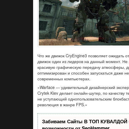
Что же движок CryEngine3 позволяет ожидать о
движок один из лидеров на данный момент. Не
красивую графическую передачу атмосферы, д
оптимизирован и способен запускаться даже н
современных компьютерах.
«Warface — удивительный дизайнерский экспер
Crytek Kiev делает онлайн-шутер, по качеству 
не уступающий однопользовательским блокбас
революция в жанре FPS.»
Забиваем Сайты В ТОП КУВАЛДОЙ 
возможности от SeoHammer