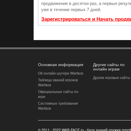
продвижение в десятки раз, а первые резу
уже в течение первых 7 дней.
Зарегистрироваться и Начать прод
Основная информация
Другие сайты по
онлайн играм
Об онлайн шутере Warface
Другие игровые сайты
Таблица званий игроков
Warface
Официальные сайты по
игре
Системные требования
Warface
© 2011 - 2022 WAR-FACE.ru - база знаний оружия mmof