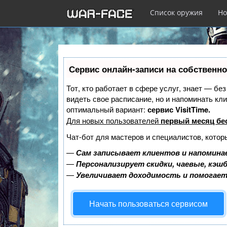
Список оружия
Но
Перейти
к
Сервис онлайн-записи на собственно
основному
содержанию
Тот, кто работает в сфере услуг, знает — бе
видеть свое расписание, но и напоминать к
оптимальный вариант:
сервис VisitTime.
Для новых пользователей
первый месяц бе
Чат-бот для мастеров и специалистов, котор
—
Сам записывает клиентов и напоминае
—
Персонализирует скидки, чаевые, кэш
—
Увеличивает доходимость и помогае
Начать пользоваться сервисом