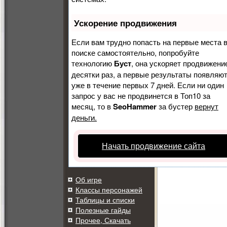
Ускорение продвижения
Если вам трудно попасть на первые места 
поиске самостоятельно, попробуйте
технологию
Буст
, она ускоряет продвижени
Видео демонстриру
десятки раз, а первые результаты появляю
время выполнения 
уже в течение первых 7 дней. Если ни один
которых можно унич
запрос у вас не продвинется в Топ10 за
месяц, то в
SeoHammer
за бустер
вернут
Геймплей PvE задан
деньги.
Начать продвижение сайта
Об игре
Классы персонажей
Таблицы и списки
Полезные гайды
Прочее, Скачать