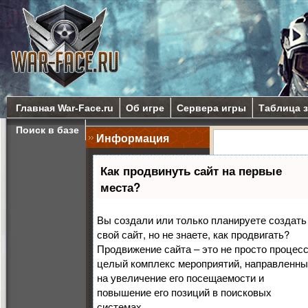
Главная War-Face.ru
Об игре
Сервера игры
Таблица 
Поиск в базе
Информация
Surpris
Как продвинуть сайт на первые
места?
Свежее видео, в ко
медика с дробовико
Вы создали или только планируете создать
Executor Knife и ап
свой сайт, но не знаете, как продвигать?
Продвижение сайта – это не просто процесс
целый комплекс мероприятий, направленн
на увеличение его посещаемости и
повышение его позиций в поисковых
системах.