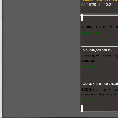
08/08/2013 - 10:21
медицинское оборудов
lassamed.ru
Мебель для ванной
Прайс-лист. Перечень д
центров.
santeh-opt.ru
Фск лидер новое изма
ФСК Лидер - все объект
отзывами. Инфраструкт
urbanus.ru