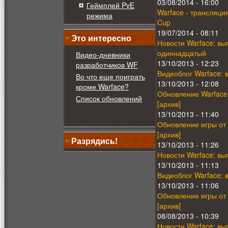
03/08/2014 - 16:00
Геймплей PvE
Warface - трансляц
режима
Cup
19/07/2014 - 08:11
Это интересно
Новости Warface: вы
одиннадцатый
Видео-дневники
13/10/2013 - 12:23
разработчиков WF
Видеоблог Warface: 
Во что еще поиграть
13/10/2013 - 12:08
кроме Warface?
Обновление Warface 
Список обновлений
[архив]
Начать играть в
13/10/2013 - 11:40
Warface (+ VIP 2 дня)
Обновление игры от 
[архив]
Разрядись!
13/10/2013 - 11:26
Новости Warface: вы
13/10/2013 - 11:13
Видеоблог Warface: 
13/10/2013 - 11:06
Обновление игры от 
[архив]
08/08/2013 - 10:39
Новости Warface: вы