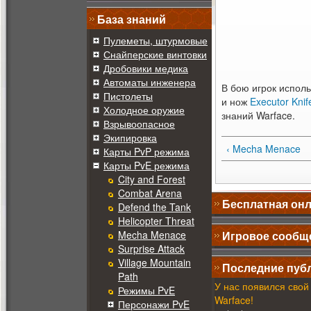
База знаний
Пулеметы, штурмовые
Снайперские винтовки
Дробовики медика
Автоматы инженера
В бою игрок испол
Пистолеты
и нож
Executor Knif
Холодное оружие
знаний Warface.
Взрывоопасное
Экипировка
‹ Mecha Menace
Карты PvP режима
Карты PvE режима
City and Forest
Combat Arena
Бесплатная онл
Defend the Tank
Helicopter Threat
Mecha Menace
Игровое сообщ
Surprise Attack
Village Mountain
Последние пуб
Path
У нас появился сво
Режимы PvE
Warface!
Персонажи PvE