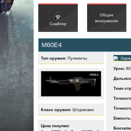
Общее
вооружение
Снайпер
M60E4
Тип оружия:
Пулеметы
Харак
Урон:
80
Дальнос
Темп ст
Точност
Точност
Класс оружия:
Штурмовик
Емкость
Цена покупки:
Боезапа