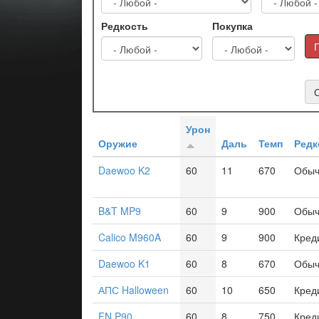
Редкость
Покупка
Урон
Оружие
Даль
Темп
Редк
Daewoo K2
60
11
670
Обыч
B&T MP9
60
9
900
Обыч
Calico M960A
60
9
900
Кред
Daewoo K1
60
8
670
Обыч
АПС Halloween
60
10
650
Кред
FN P90
60
8
750
Кред