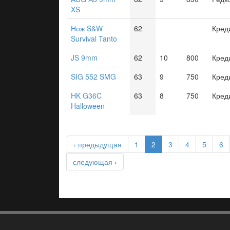
XS
Нож S&W
62
Кред
Survival Tanto
JS 9mm
62
10
800
Кред
SIG 552 SMG
63
9
750
Кред
HK G36C
63
8
750
Кред
Halloween
‹ предыдущая
1
2
3
4
5
6
следующая ›