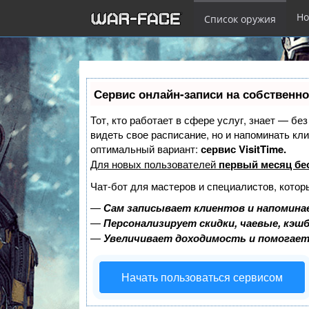
Но
Список оружия
Перейти
к
Сервис онлайн-записи на собственно
основному
содержанию
Тот, кто работает в сфере услуг, знает — бе
видеть свое расписание, но и напоминать к
оптимальный вариант:
сервис VisitTime.
Для новых пользователей
первый месяц бе
Чат-бот для мастеров и специалистов, котор
—
Сам записывает клиентов и напоминае
—
Персонализирует скидки, чаевые, кэш
—
Увеличивает доходимость и помогае
Начать пользоваться сервисом