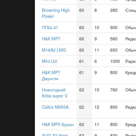
Browning High
60
8
285
Стан
Power
ППШ-41
60
10
900
Обыч
H&K MP7
60
9
560
Редк
M16A2 LMG
60
11
650
Обыч
Mini Uzi
61
6
1000
Рари
H&K MP7
61
9
800
Кред
Джунгли
Новогодний
62
10
760
Обыч
Kriss super V
Calico M955A
62
12
800
Редк
H&K MP5 Буран
62
11
800
Кред
AUG A3 9mm
62
9
830
Редк