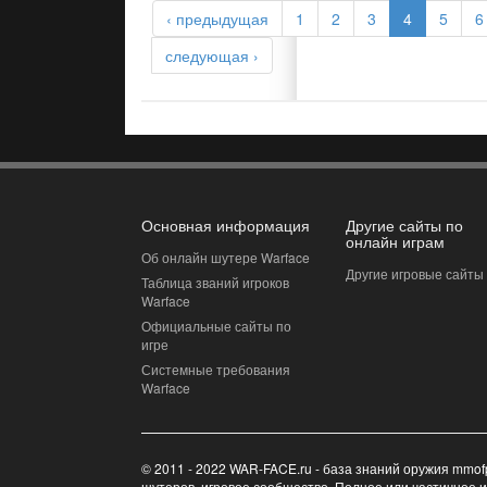
‹ предыдущая
1
2
3
4
5
6
следующая ›
Основная информация
Другие сайты по
онлайн играм
Об онлайн шутере Warface
Другие игровые сайты
Таблица званий игроков
Warface
Официальные сайты по
игре
Системные требования
Warface
© 2011 - 2022 WAR-FACE.ru - база знаний оружия mmof
шутеров, игровое сообщество. Полное или частичное 