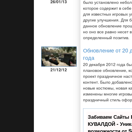
26/01/13
было установлено небол
которое содержит в себ
для известных игровых у
другие улучшения. Для 
данное обновление про
но оно все равно несет в
определенный позитив.
Обновление от 20 
года
20 декабря 2012 года б
21/12/12
плановое обновление, к
проект праздничное нас
контент. Было добавлено
новые костюмы, новая к
изменены многие игров
праздничный стиль офо
Забиваем Сайты 
КУВАЛДОЙ - Уни
возможности от 