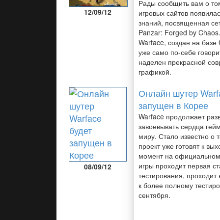
Рады сообщить вам о том
12/09/12
игровых сайтов появилас
знаний, посвященная се
Panzar: Forged by Chaos.
Warface, создан на базе 
уже само по-себе говорит
наделен прекрасной со
графикой.
Онлайн шутер Warf
запущен в Корее
Warface продолжает раз
завоевывать сердца гей
миру. Стало известно о т
проект уже готовят к вы
момент на официальном
игры проходит первая ст
08/09/12
тестирования, проходит 
к более полному тестиро
сентября.