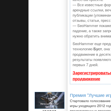
— Все известные фор
арендные ссылки, ве
публикации (упоминан
отзывы, статьи, пресс
— SeoHammer покажет
падение, а также запр
нужно обратить внима
SeoHammer еще пред
технологию
Буст
, она
продвижение в десятк
результаты появляютс
первых 7 дней.
Зарегистрировать
продвижение
Премия "Лучшие иг
Стартовало голосование
игры уходящего 2012 го
представленных проектов