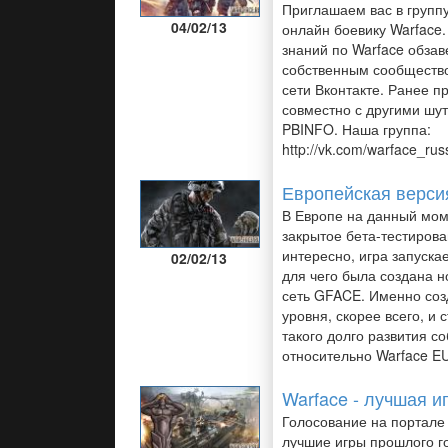
Приглашаем вас в групп
04/02/13
онлайн боевику Warface.
знаний по Warface обзав
собственным сообществ
сети Вконтакте. Ранее 
совместно с другими шут
PBINFO. Наша группа:
http://vk.com/warface_rus
Европейская верси
В Европе на данный мом
закрытое бета-тестирова
интересно, игра запуска
02/02/13
для чего была создана 
сеть GFACE. Именно соз
уровня, скорее всего, и 
такого долго развития с
относительно Warface EU
Warface - лучшая и
Голосование на портале 
лучшие игры прошлого г