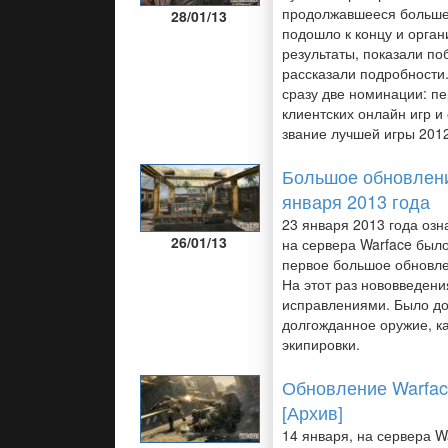
продолжавшееся больше
28/01/13
подошло к концу и орга
результаты, показали по
рассказали подробности.
сразу две номинации: п
клиентских онлайн игр и
звание лучшей игры 2012
Большое обновлени
января 2013 года
23 января 2013 года озн
26/01/13
на сервера Warface был
первое большое обновле
На этот раз нововведени
исправлениями. Было д
долгожданное оружие, к
экипировки.
Обновление Warfac
[Архив]
14 января, на сервера W