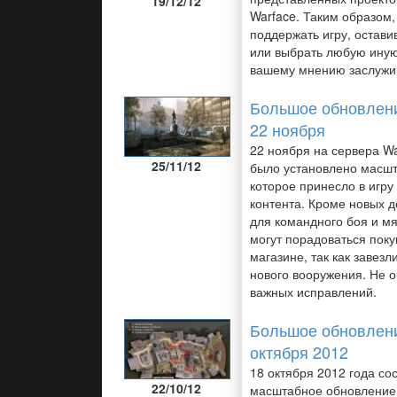
19/12/12
Warface. Таким образом,
поддержать игру, оставив
или выбрать любую иную 
вашему мнению заслужив
Большое обновлени
22 ноября
22 ноября на сервера Wa
25/11/12
было установлено масшт
которое принесло в игру
контента. Кроме новых д
для командного боя и мя
могут порадоваться поку
магазине, так как завезл
нового вооружения. Не 
важных исправлений.
Большое обновлени
октября 2012
18 октября 2012 года со
22/10/12
масштабное обновление 