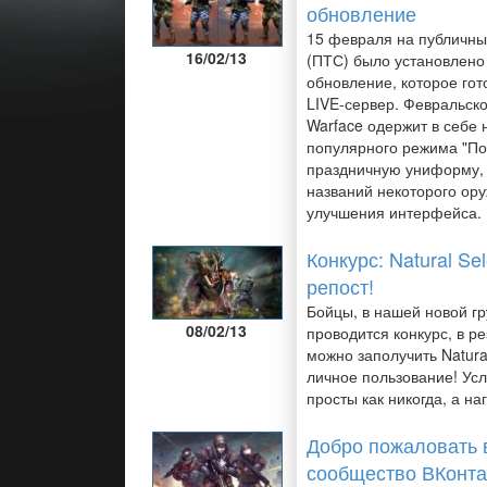
обновление
15 февраля на публичны
16/02/13
(ПТС) было установлено
обновление, которое гот
LIVE-сервер. Февральск
Warface одержит в себе 
популярного режима "По
праздничную униформу, 
названий некоторого ор
улучшения интерфейса.
Конкурс: Natural Sel
репост!
Бойцы, в нашей новой гр
08/02/13
проводится конкурс, в ре
можно заполучить Natural
личное пользование! Усл
просты как никогда, а на
Добро пожаловать 
сообщество ВКонта