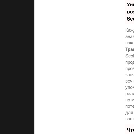
Ун
во
Se
Каж
ана
пак
Тра
Seo
про
про
зан
веч
упо
рел
по 
пот
для
ваш
Чт