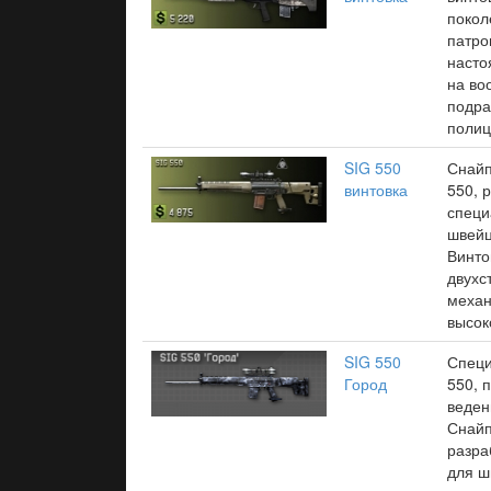
покол
патро
насто
на во
подра
полиц
SIG 550
Снайп
винтовка
550, 
специ
швейц
Винто
двухс
механ
высок
SIG 550
Специ
Город
550, 
веден
Снайп
разра
для ш