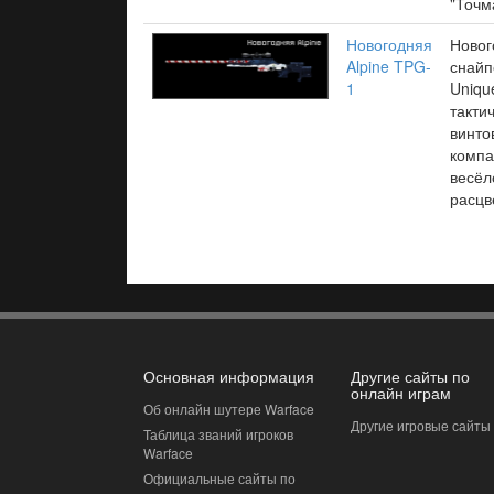
"Точм
Новогодняя
Новог
Alpine TPG-
снайп
1
Uniqu
такти
винто
компа
весёл
расцв
Основная информация
Другие сайты по
онлайн играм
Об онлайн шутере Warface
Другие игровые сайты
Таблица званий игроков
Warface
Официальные сайты по