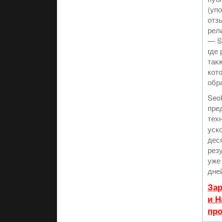
(уп
отзы
рел
— S
где 
так
кот
обр
Seo
пре
тех
уск
дес
рез
уже
дне
Зар
и Н
пр