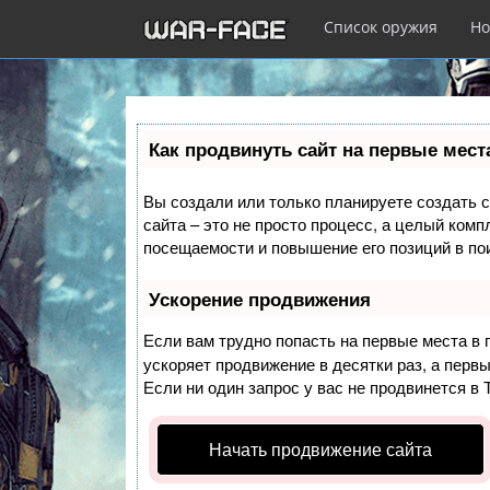
Список оружия
Но
Перейти
к
Как продвинуть сайт на первые мест
основному
содержанию
Вы создали или только планируете создать с
сайта – это не просто процесс, а целый ком
посещаемости и повышение его позиций в по
Ускорение продвижения
Если вам трудно попасть на первые места в
ускоряет продвижение в десятки раз, а перв
Если ни один запрос у вас не продвинется в 
Начать продвижение сайта