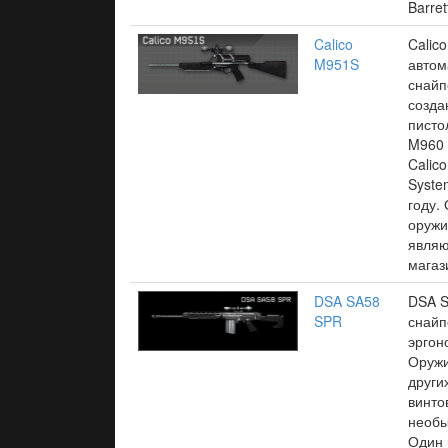
Barret
Calico
Calic
M951S
автом
снайп
созда
писто
M960
Calic
Syste
году.
оружи
являю
магаз
DSA SA58
DSA 
SPR
снайп
эргон
Оружи
други
винто
необы
Один 