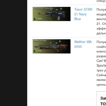
спецс
Tavor STAR
Полуа
21 Navy
модиф
Blue
винто
21. О
эффек
дальн
Walther WA
Полуа
2000
снайп
компо
разра
Carl 
Sport
трех 
Сейча
являе
ценны
За
ТО