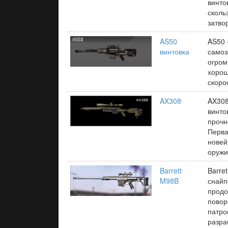
винто
сколь
затво
AS50
AS50 
винтовка
самоз
огром
хоро
скоро
AX308
AX308
винто
прочн
Перва
новей
оружи
Barrett
Barre
M98B
снайп
продо
повор
патро
разра