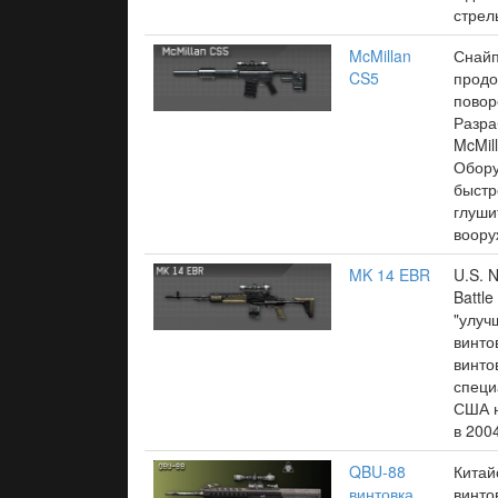
стрел
McMillan
Снайп
CS5
продо
повор
Разра
McMill
Обор
быст
глуши
воору
MK 14 EBR
U.S. 
Battle
"улуч
винто
винто
специ
США н
в 2004
QBU-88
Китай
винтовка
винто