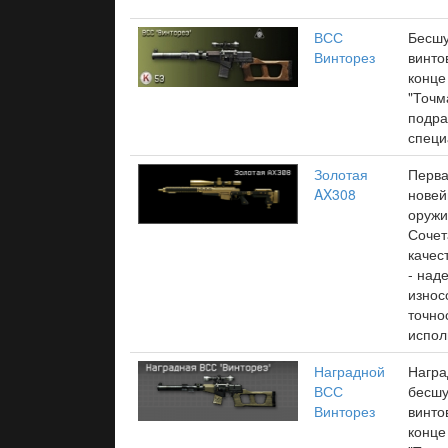
ВСС
Бесшу
Винторез
винто
конце
"Точм
подра
специ
Золотая
Перва
AX308
новей
оружи
Сочет
качес
- над
износ
точно
испол
Наградной
Награ
ВСС
бесшу
Винторез
винто
конце