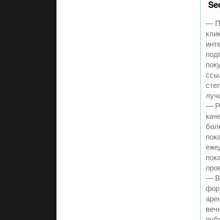
Se
— П
клик
инт
под
пок
ссы
сте
луч
— Р
кач
бол
пок
еже
пок
прое
— В
фор
аре
веч
пуб