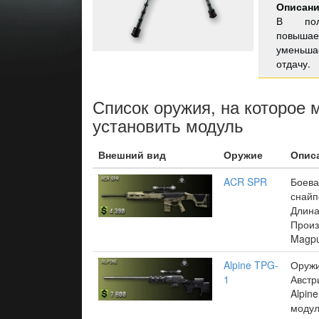
Описан
В пол
повыш
уменьша
отдачу.
Список оружия, на которое 
установить модуль
Внешний вид
Оружие
Опис
ACR SPR
Боева
снайп
Длина
Произ
Magpu
Alpine TPG-
Оружи
1
Австр
Alpin
модул