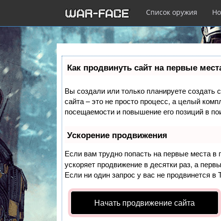
Список оружия
Но
Перейти
к
Как продвинуть сайт на первые мест
основному
содержанию
Вы создали или только планируете создать с
сайта – это не просто процесс, а целый ком
посещаемости и повышение его позиций в по
Ускорение продвижения
Если вам трудно попасть на первые места в
ускоряет продвижение в десятки раз, а перв
Если ни один запрос у вас не продвинется в 
Начать продвижение сайта