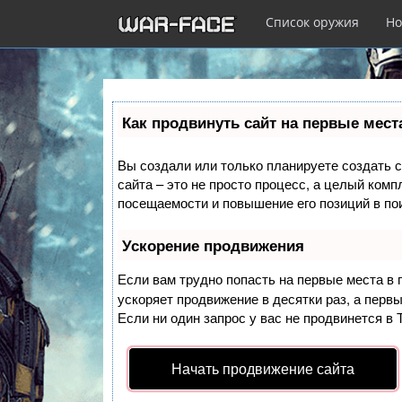
Список оружия
Но
Перейти
к
Как продвинуть сайт на первые мест
основному
содержанию
Вы создали или только планируете создать с
сайта – это не просто процесс, а целый ком
посещаемости и повышение его позиций в по
Ускорение продвижения
Если вам трудно попасть на первые места в
ускоряет продвижение в десятки раз, а перв
Если ни один запрос у вас не продвинется в 
Начать продвижение сайта