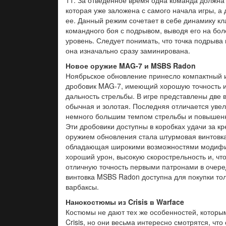
11. За отведенное время одна команда должна 
которая уже заложена с самого начала игры, а 
ее. Данный режим сочетает в себе динамику кл
командного боя с подрывом, выводя его на бо
уровень. Следует понимать, что точка подрыва 
она изначально сразу заминирована.
Новое оружие MAG-7 и MSBS Radon
Ноябрьское обновление принесло компактный
дробовик MAG-7, имеющий хорошую точность 
дальность стрельбы. В игре представлены две 
обычная и золотая. Последняя отличается уве
немного большим темпом стрельбы и повышен
Эти дробовики доступны в коробках удачи за к
оружием обновления стала штурмовая винтовк
обладающая широкими возможностями модифик
хороший урон, высокую скорострельность и, чт
отличную точность первыми патронами в очер
винтовка MSBS Radon доступна для покупки тол
варбаксы.
Нанокостюмы из Crisis в Warface
Костюмы не дают тех же особенностей, которы
Crisis, но они весьма интересно смотрятся, что