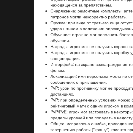
находящейся за препятствием.
Снаряжение: ремонтные комплекты, апте
патронов могли некорректно работать.
Оружие: при виде от третьего лица отсут
удара штыком в положении опрокидывани
Обучение: игрок не мог пополнить боеза
обучении.
Награды: игрок мог не получить короны з
Награды: игрок мог не получить коробку 
спецоперации.
Интерфейс: на экране вознаграждения тек
фоном.
Локализация: имя персонажа могло не от
сообщениях о приглашении.
PvP: урон по противнику мог не проходит
дистанциях.
PvP: при определенных условиях можно 
рейтинговый матч с одним игроком в ком
PvP/PvE: игрок мог застревать в некоторы
пределы уровней или попадать в недосту
Общее: исправлена ошибка, приводивша
завершению работы ("крашу") клиента при