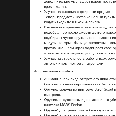
дополнительно уменьшает вероятность п
время матча.
Улучшена система сортировки предметов 
Теперь предметы, которые нельзя купить и
будут находиться в конце списка.
Изменились правила установки модулей 
подобранное после смерти другого персо
подбирает чужое оружие, то он сможет ис
модули, которые были установлены в мо
противника. Если игрок подбирает свое о
установить все модули, доступные игроку
Улучшена стабильность работы всех ремо
аптечек и комплектов с патронами.
Исправление ошибок
Анимация: при виде от третьего лица ат
боя в положении опрокидывания была не
Оружие: модули на винтовке Steyr Scout н
выстрела.
Оружие: отсутствовали достижения за уби
винтовки MSBS Radon.
Оружие: для гранатомета было доступно
Оружие: взрыв гранаты мог привести к д