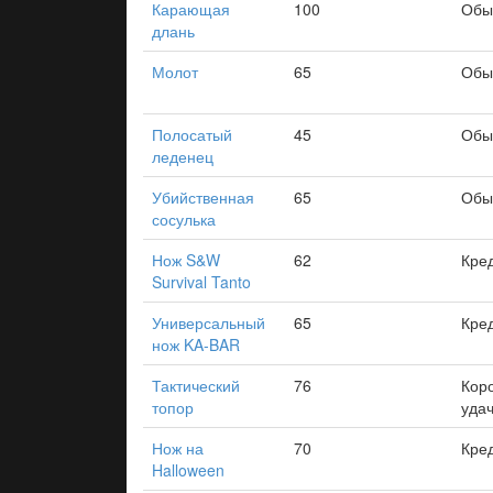
Карающая
100
Обы
длань
Молот
65
Обы
Полосатый
45
Обы
леденец
Убийственная
65
Обы
сосулька
Нож S&W
62
Кре
Survival Tanto
Универсальный
65
Кре
нож KA-BAR
Тактический
76
Кор
топор
уда
Нож на
70
Кре
Halloween