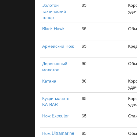
Золотой
85
Кор
тактический
уда
топор
Black Hawk
65
Обы
Армейский Нож
65
Кре
Деревянный
90
Обы
молоток
Катана
80
Кор
уда
Кукри-мачете
65
Кор
KA-BAR
уда
Нож Executor
65
Ста
Нож Ultramarine
65
Обы