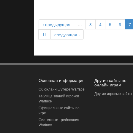
‹ предыдущая
…
3
4
5
6
7
11
следующая ›
Основная информация
Другие сайты по
онлайн играм
Об онлайн шутере Warface
Другие игровые сайты
Таблица званий игроков
Warface
Официальные сайты по
игре
Системные требования
Warface