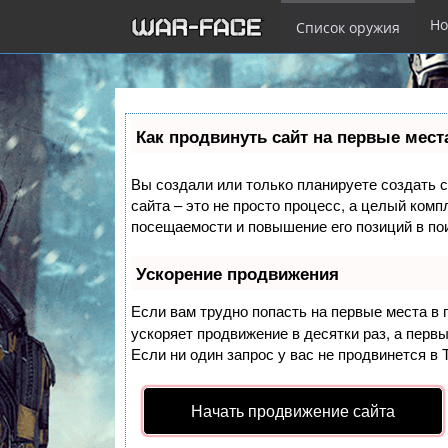
Но
Список оружия
Перейти
к
Как продвинуть сайт на первые мест
основному
содержанию
Вы создали или только планируете создать с
сайта – это не просто процесс, а целый ком
посещаемости и повышение его позиций в по
Ускорение продвижения
Если вам трудно попасть на первые места в
ускоряет продвижение в десятки раз, а перв
Если ни один запрос у вас не продвинется в 
Начать продвижение сайта