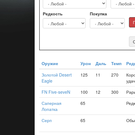
Редкость
Покупка
Оружие
Урон
Даль
Темп
Ред
Золотой Desert
125
11
270
Кор
Eagle
уда
FN Five-seveN
100
12
300
Рар
Саперная
65
Ред
Лопатка
Серп
65
Обы